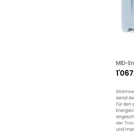
MID-En
1'06
Stromve
Aerial 
für den 
Energiev
angesch
der Troc
und mani