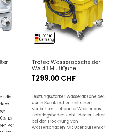
lter
Trotec Wasserabscheider
WA 4 i MultiQube
1'299.00 CHF
Leistungsstarker Wasserabscheider,
rt die
der in Kombination mit einem
edem
Verdichter stehendes Wasser aus
ner
Unterlagsböden zieht. Idealer Helfer
0%. Es
bei der Trocknung von
nen vor
Wasserschäden. Mit Überlaufsensor