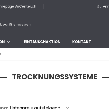
mepage AirCenter.ch
An
ON
EINTAUSCHAKTION
KONTAKT
e
TROCKNUNGSSYSTEME
ung: