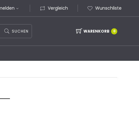
melden
Vergleich
Wunschliste
SUCHEN
WARENKORB
0