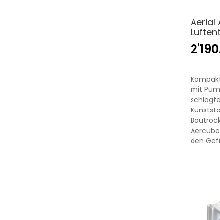
Aerial
Luften
2'19
Kompakt
mit Pum
schlagf
Kunststof
Bautrock
Aercube
den Gefr