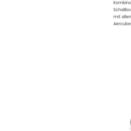
Kombina
Schallbo
mit alle
Aercube