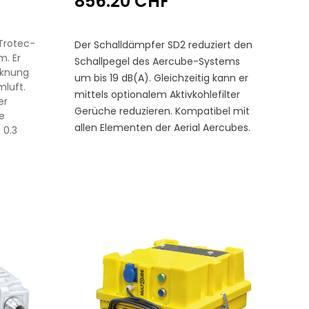
856.20 CHF
 Trotec-
Der Schalldämpfer SD2 reduziert den
. Er
Schallpegel des Aercube-Systems
cknung
um bis 19 dB(A). Gleichzeitig kann er
luft.
mittels optionalem Aktivkohlefilter
er
Gerüche reduzieren. Kompatibel mit
e
allen Elementen der Aerial Aercubes.
 0.3