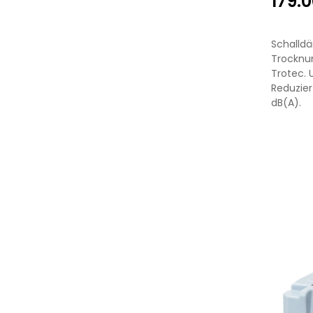
179.
Schalld
Trocknu
Trotec. U
Reduzier
dB(A).