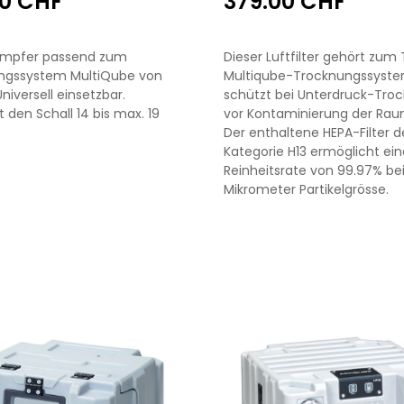
00 CHF
379.00 CHF
ämpfer passend zum
Dieser Luftfilter gehört zum
ngssystem MultiQube von
Multiqube-Trocknungssystem
niversell einsetzbar.
schützt bei Unterdruck-Tro
t den Schall 14 bis max. 19
vor Kontaminierung der Raum
Der enthaltene HEPA-Filter d
Kategorie H13 ermöglicht ein
Reinheitsrate von 99.97% bei
Mikrometer Partikelgrösse.