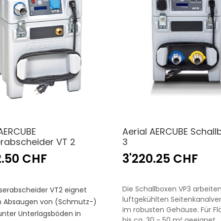
 AERCUBE
Aerial AERCUBE Schall
rabscheider VT 2
3
2.50 CHF
3'220.25 CHF
Die Schallboxen VP3 arbeite
serabscheider VT2 eignet
luftgekühlten Seitenkanalve
m Absaugen von (Schmutz-)
im robusten Gehäuse. Für F
nter Unterlagsböden in
bis ca. 30 - 50 m² geeignet.