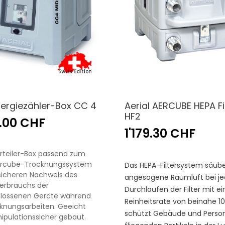
ergiezähler-Box CC 4
Aerial AERCUBE HEPA Fi
HF2
7.00 CHF
1'179.30 CHF
rteiler-Box passend zum
Aercube-Trocknungssystem
Das HEPA-Filtersystem säube
sicheren Nachweis des
angesogene Raumluft bei j
erbrauchs der
Durchlaufen der Filter mit ei
lossenen Geräte während
Reinheitsrate von beinahe 10
knungsarbeiten. Geeicht
schützt Gebäude und Perso
pulationssicher gebaut.