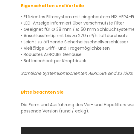
Eigenschaften und Vorteile
• Effizientes Filtersystem mit eingebautem H13 HEPA-Fi
• LED-Anzeige informiert über verschmutzte Filter
• Geeignet für Ø 38 mm / Ø 50 mm Schlauchsystem
• Anschlussfertig mit bis zu 270 m³/h Luftdurchsatz
• Leicht zu öffnende Sicherheitsschnellverschlüsse<
• Vielfältige Griff- und Tragemöglichkeiten
• Robustes AERCUBE Gehäuse
• Batteriecheck per Knopfdruck
Sämtliche Systemkomponenten AERCUBE sind zu 100% u
Bitte beachten Sie
Die Form und Ausführung des Vor- und Hepafilters wurd
passende Version (rund / eckig).