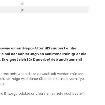
ja
ja
 sowie einem Hepa-Filter H13 säubert er die
 bei der Sanierung von Schimmel reinigt er die
. Er eignet sich für Dauerbetrieb und kann mit
automatisch, wenn diese gewechselt werden müssen.
 LED-Anzeige wird daher über eine Batterie vom Typ
en.
r sind Einwegprodukte und können einzeln nachbestellt