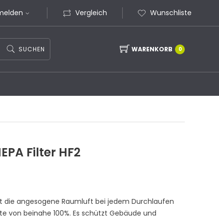
melden
Vergleich
Wunschliste
SUCHEN
WARENKORB
0
EPA Filter HF2
rt die angesogene Raumluft bei jedem Durchlaufen
srate von beinahe 100%. Es schützt Gebäude und