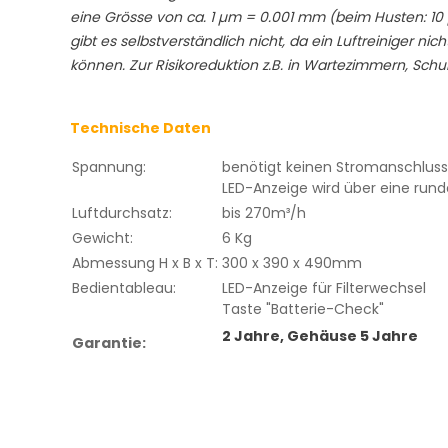
eine Grösse von ca. 1 µm = 0.001 mm (beim Husten: 10 
gibt es selbstverständlich nicht, da ein Luftreiniger
können. Zur Risikoreduktion z.B. in Wartezimmern, Sch
Technische Daten
Spannung:
benötigt keinen Stromanschluss
LED-Anzeige wird über eine run
Luftdurchsatz:
bis 270m³/h
Gewicht:
6 Kg
Abmessung H x B x T:
300 x 390 x 490mm
Bedientableau:
LED-Anzeige für Filterwechsel
Taste "Batterie-Check"
2 Jahre, Gehäuse 5 Jahre
Garantie: