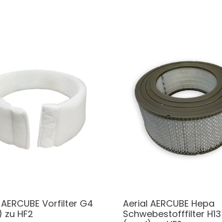
l AERCUBE Vorfilter G4
Aerial AERCUBE Hepa
) zu HF2
Schwebestofffilter H13