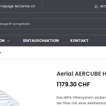
mepage AirCenter.ch
An
ON
EINTAUSCHAKTION
KONTAKT
e
Aerial AERCUBE H
1'179.30 CHF
Das HEPA-Filtersystem säube
der Filter mit einer Reinheit