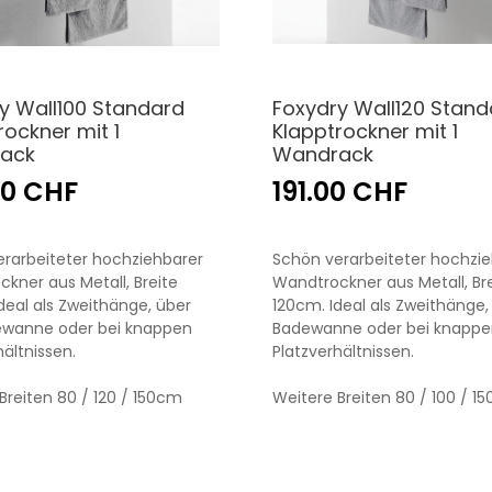
y Wall100 Standard
Foxydry Wall120 Stand
rockner mit 1
Klapptrockner mit 1
ack
Wandrack
00 CHF
191.00 CHF
rarbeiteter hochziehbarer
Schön verarbeiteter hochzi
kner aus Metall, Breite
Wandtrockner aus Metall, Br
deal als Zweithänge, über
120cm. Ideal als Zweithänge,
ewanne oder bei knappen
Badewanne oder bei knappe
hältnissen.
Platzverhältnissen.
Breiten 80 / 120 / 150cm
Weitere Breiten 80 / 100 / 1