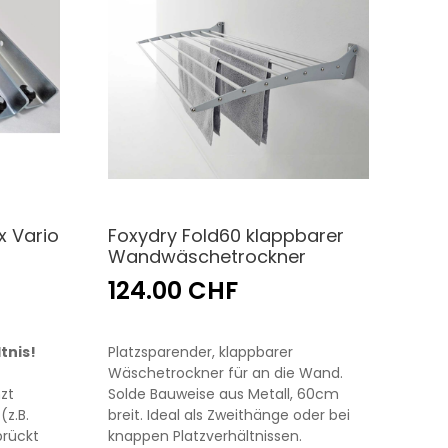
x Vario
Foxydry Fold60 klappbarer
Wandwäschetrockner
124.00 CHF
tnis!
Platzsparender, klappbarer
Wäschetrockner für an die Wand.
nzt
Solde Bauweise aus Metall, 60cm
(z.B.
breit. Ideal als Zweithänge oder bei
brückt
knappen Platzverhältnissen.