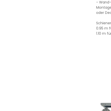
- Wand-
Montage
oder De
Schienen
0.95 m f
1.10 m f