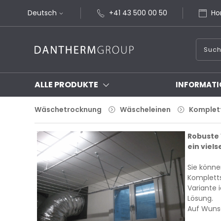
Deutsch
+41 43 500 00 50
Ho
ALLE PRODUKTE
INFORMATI
Wäschetrocknung
Wäscheleinen
Komplet
Robuste 
ein viel
Sie könne
Kompletts
Variante 
Lösung.
Auf Wunsc