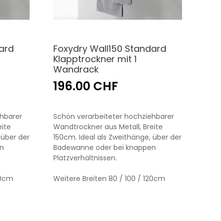
ard
Foxydry Wall150 Standard
Klapptrockner mit 1
Wandrack
196.00 CHF
ehbarer
Schön verarbeiteter hochziehbarer
eite
Wandtrockner aus Metall, Breite
 über der
150cm. Ideal als Zweithänge, über der
n
Badewanne oder bei knappen
Platzverhältnissen.
50cm
Weitere Breiten 80 / 100 / 120cm