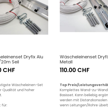
leinenset Dryfix Alu
Wäscheleinenset Dryfi
20m Seil
Metall
0 CHF
110.00 CHF
stigste Wäscheleinen-Set
Top Preis/Leistungsverhäl
r Qualität und hoher
Komplettes Wand-zu-Wand
t.
Basisset. Kann beliebig ergä
werden mit Distanzkonsolen 
 für:
wenn Leitungen/Rohre über