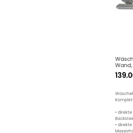
Wäsche
Wand, 
139.
Wäscheh
Komplett
• direkt
Backstei
• direkt
Massivho