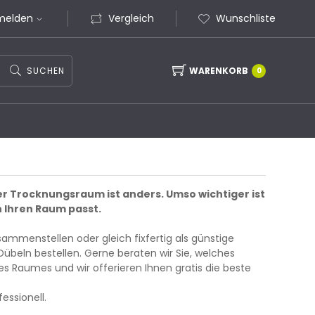
melden
Vergleich
Wunschliste
SUCHEN
WARENKORB
0
Trocknungsraum ist anders. Umso wichtiger ist
n Ihren Raum passt.
mmenstellen oder gleich fixfertig als günstige
übeln bestellen. Gerne beraten wir Sie, welches
des Raumes und wir offerieren Ihnen gratis die beste
essionell.