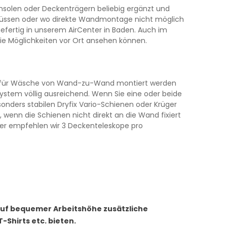
solen oder Deckenträgern beliebig ergänzt und
 müssen oder wo direkte Wandmontage nicht möglich
fertig in unserem AirCenter in Baden. Auch im
h die Möglichkeiten vor Ort ansehen können.
le für Wäsche von Wand-zu-Wand montiert werden
System völlig ausreichend. Wenn Sie eine oder beide
onders stabilen Dryfix Vario-Schienen oder Krüger
wenn die Schienen nicht direkt an die Wand fixiert
über empfehlen wir 3 Deckenteleskope pro
 auf bequemer Arbeitshöhe zusätzliche
Shirts etc. bieten.