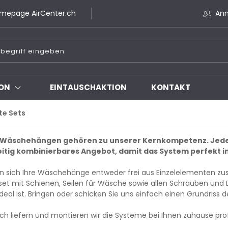
mepage AirCenter.ch
An
ON
EINTAUSCHAKTION
KONTAKT
te Sets
Wäschehängen gehören zu unserer Kernkompetenz. Jeder 
seitig kombinierbares Angebot, damit das System perfekt i
n sich Ihre Wäschehänge entweder frei aus Einzelelementen zusa
et mit Schienen, Seilen für Wäsche sowie allen Schrauben und D
ideal ist. Bringen oder schicken Sie uns einfach einen Grundriss 
h liefern und montieren wir die Systeme bei Ihnen zuhause prof