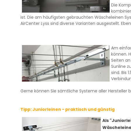
Die Komp
kombinier
ist. Die am häufigsten gebrauchten Wäscheleinen Sys
AirCenter Lyss sind diverse Varianten ausgestellt. Ebe
Am einfa
können. H
Seiten an
Sunline z
sind. Bis
Verbindu
Gerne können Sie sämtliche Systeme aller Hersteller be
Tipp: Juniorleinen - praktisch und günstig
Als "Juniorl
Wäscheleinen