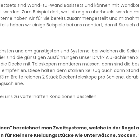
lettsets sind Wand-zu-Wand Basissets und können mit Wandkon
t werden. Zum Beispiel dort, wo Leitungen überbrückt werden
teme haben wir für Sie bereits zusammengestellt und mitnahme
nfalls haben wir einige Beispiele bei uns montiert, damit Sie sic
chsten und am günstigsten sind Systeme, bei welchen die Sei
ier sind die günstigen Ausführungen unser Dryfix Alu-Schienen 
 die Decke mit Teleskopen montieren müssen, dann sind die bes
u empfehlen. Diese halten dem starken Seilzug auch dann Stand, 
 1.53 m Breite reichen 2 Stück Deckenteleskope pro Schiene, dar
ngsschiene.
i uns zu vorteilhaften Konditionen bestellen.
einen" bezeichnet man Zweitsysteme, welche in der Regel
 für kleinere Kleidungsstücke wie Unterwäsche, Socken, T-