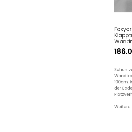
Foxydr
Klappt
Wandr
186.
Schön ve
Wandtroc
100cm. I
der Bad
Platzver
Weitere 