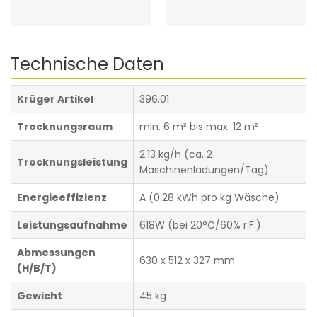
Technische Daten
Krüger Artikel
396.01
Trocknungsraum
min. 6 m² bis max. 12 m²
2.13 kg/h (ca. 2
Trocknungsleistung
Maschinenladungen/Tag)
Energieeffizienz
A (0.28 kWh pro kg Wäsche)
Leistungsaufnahme
618W (bei 20°C/60% r.F.)
Abmessungen
630 x 512 x 327 mm
(H/B/T)
Gewicht
45 kg