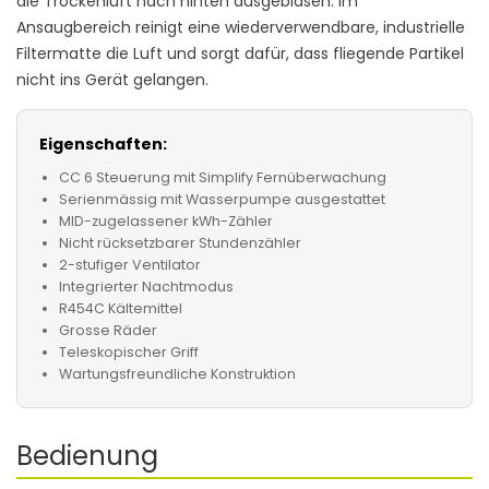
die Trockenluft nach hinten ausgeblasen. Im
Ansaugbereich reinigt eine wiederverwendbare, industrielle
Filtermatte die Luft und sorgt dafür, dass fliegende Partikel
nicht ins Gerät gelangen.
Eigenschaften:
CC 6 Steuerung mit Simplify Fernüberwachung
Serienmässig mit Wasserpumpe ausgestattet
MID-zugelassener kWh-Zähler
Nicht rücksetzbarer Stundenzähler
2-stufiger Ventilator
Integrierter Nachtmodus
R454C Kältemittel
Grosse Räder
Teleskopischer Griff
Wartungsfreundliche Konstruktion
Bedienung