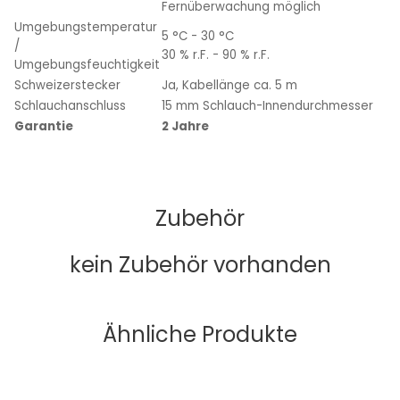
Fernüberwachung möglich
Umgebungstemperatur
5 °C - 30 °C
/
30 % r.F. - 90 % r.F.
Umgebungsfeuchtigkeit
Schweizerstecker
Ja, Kabellänge ca. 5 m
Schlauchanschluss
15 mm Schlauch-Innendurchmesser
Garantie
2 Jahre
Zubehör
kein Zubehör vorhanden
Ähnliche Produkte