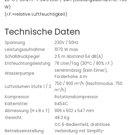
W)
(r.F.=relative Luftfeuchtigkeit)
Technische Daten
Spannung
230V / 50Hz
Leistungsaufnahme
1070 W max.
Schalldruckpegel
2.5 m Abstand 64 dB(A)
Entfeuchtungsleistung
76 Liter/Tag (30°C / 80% r.F.)
serienmässig (kein Eimer),
Wasserpumpe
Förderhöhe 4 m
750 / 900 m³/h (Nachtmodus: 750
Luftvolumen Stufe 1 / 2
m³/h)
Kompressor
Rotationskompressor
Kältemittel
R454C
Abmessung (H x B x T)
906 x 502 x 547 mm
Gewicht
48.3 Kg
CC 6-Bedienfeld, drahtlose
Betriebseinstellung
Verbindung mit Simplify-