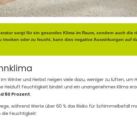
ratur sorgt für ein gesundes Klima im Raum, sondern auch die ric
ft zu trocken oder zu feucht, kann dies negative Auswirkungen au
hnklima
m Winter und Herbst neigen viele dazu, weniger zu lüften, um H
e Heizluft Feuchtigkeit bindet und ein unangenehmes Klima erze
nd 60 Prozent
.
ege, während Werte über 60 % das Risiko für Schimmelbefall m
 die Feuchtigkeit: