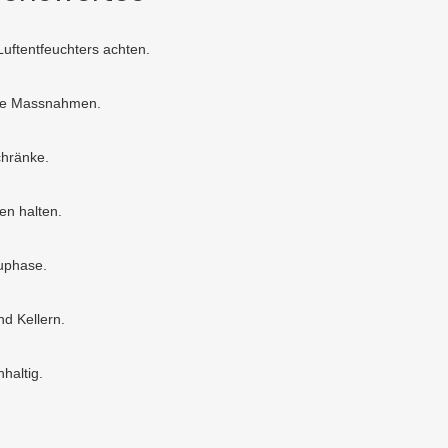
Luftentfeuchters achten.
de Massnahmen.
chränke.
en halten.
uphase.
d Kellern.
g
haltig.