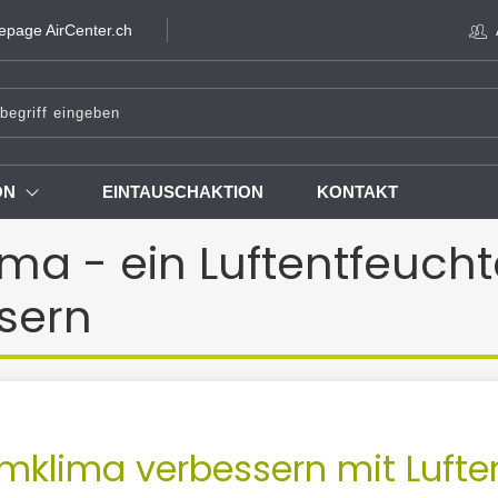
page AirCenter.ch
ON
EINTAUSCHAKTION
KONTAKT
a - ein Luftentfeucht
sern
klima verbessern mit Lufte