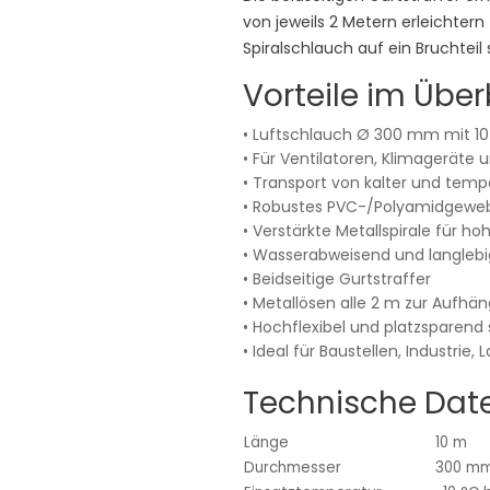
von jeweils 2 Metern erleichter
Spiralschlauch auf ein Bruchte
Vorteile im Über
• Luftschlauch Ø 300 mm mit 1
• Für Ventilatoren, Klimageräte 
• Transport von kalter und tempe
• Robustes PVC-/Polyamidgewe
• Verstärkte Metallspirale für hoh
• Wasserabweisend und langlebi
• Beidseitige Gurtstraffer
• Metallösen alle 2 m zur Aufhä
• Hochflexibel und platzsparend
• Ideal für Baustellen, Industrie
Technische Dat
Länge
10 m
Durchmesser
300 m