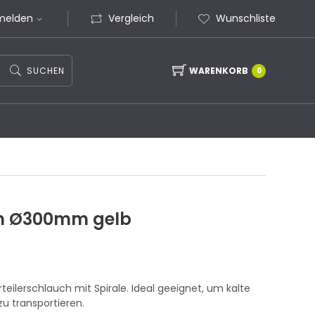
melden
Vergleich
Wunschliste
SUCHEN
WARENKORB
0
0m Ø300mm gelb
teilerschlauch mit Spirale. Ideal geeignet, um kalte
zu transportieren.