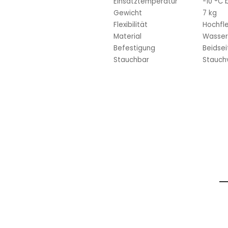
Einsatztemperatur
-10 °C 
Gewicht
7 kg
Flexibilität
Hochfle
Material
Wasser
Befestigung
Beidsei
Stauchbar
Stauchv