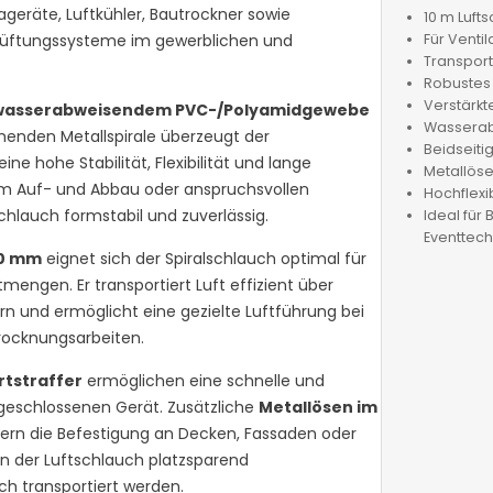
ageräte, Luftkühler, Bautrockner sowie
10 m Luft
elüftungssysteme im gewerblichen und
Für Venti
Transport
Robustes
Verstärkt
wasserabweisendem PVC-/Polyamidgewebe
Wasserab
henden Metallspirale überzeugt der
Beidseitig
ne hohe Stabilität, Flexibilität und lange
Metallöse
em Auf- und Abbau oder anspruchsvollen
Hochflexi
chlauch formstabil und zuverlässig.
Ideal für 
Eventtech
0 mm
eignet sich der Spiralschlauch optimal für
engen. Er transportiert Luft effizient über
rn und ermöglicht eine gezielte Luftführung bei
Trocknungsarbeiten.
rtstraffer
ermöglichen eine schnelle und
geschlossenen Gerät. Zusätzliche
Metallösen im
tern die Befestigung an Decken, Fassaden oder
n der Luftschlauch platzsparend
 transportiert werden.