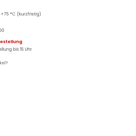
+75 °C (kurzfristig)
00
Bestellung
llung bis 15 Uhr
kel?