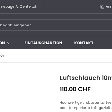
mepage AirCenter.ch
An
ON
EINTAUSCHAKTION
KONTAKT
hör
Luftschlauch 1
110.00 CHF
Hochwertiger, robuster Luftver
oder temperierte Luft gezielt 