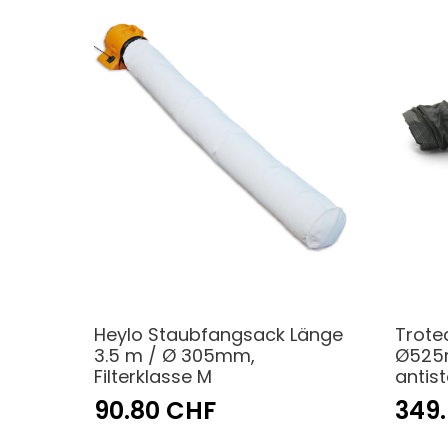
Heylo Staubfangsack Länge
Trote
3.5 m / Ø 305mm,
Ø525
Filterklasse M
antis
90.80 CHF
349