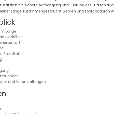
n zusätzlich die sichere Aufhängung und Führung des Luftschla
il seiner Länge zusammengestaucht werden und spart dadurch wer
blick
0 m Länge
und Luftkühler
rierter Luft
be
e Stabilität
g
ngung
 stauchbar
, Lager und Veranstaltungen
en
m