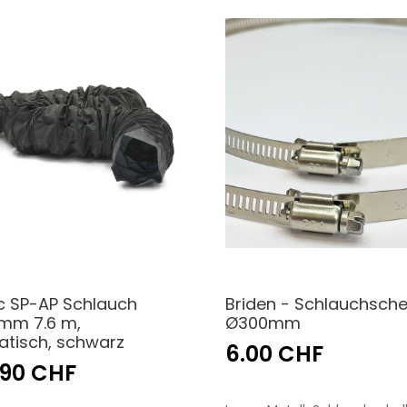
c SP-AP Schlauch
Briden - Schlauchsche
mm 7.6 m,
Ø300mm
tatisch, schwarz
6.00 CHF
.90 CHF