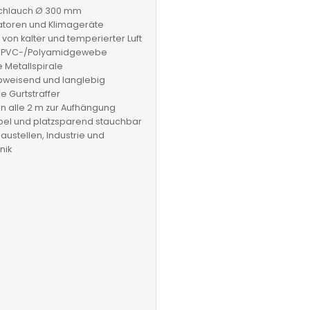
schlauch Ø 300 mm
latoren und Klimageräte
 von kalter und temperierter Luft
 PVC-/Polyamidgewebe
e Metallspirale
weisend und langlebig
e Gurtstraffer
n alle 2 m zur Aufhängung
bel und platzsparend stauchbar
Baustellen, Industrie und
nik