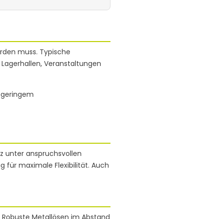
werden muss. Typische
, Lagerhallen, Veranstaltungen
i geringem
z unter anspruchsvollen
g für maximale Flexibilität. Auch
t. Robuste Metallösen im Abstand