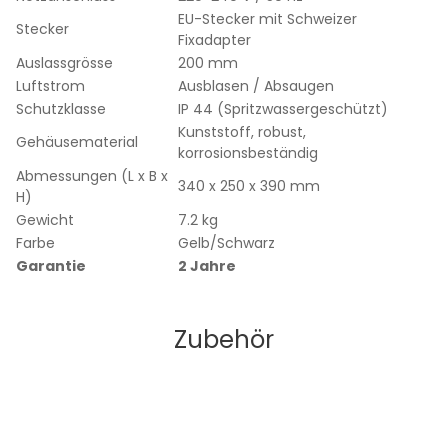
EU-Stecker mit Schweizer
Stecker
Fixadapter
Auslassgrösse
200 mm
Luftstrom
Ausblasen / Absaugen
Schutzklasse
IP 44 (Spritzwassergeschützt)
Kunststoff, robust,
Gehäusematerial
korrosionsbeständig
Abmessungen (L x B x
340 x 250 x 390 mm
H)
Gewicht
7.2 kg
Farbe
Gelb/Schwarz
Garantie
2 Jahre
Zubehör