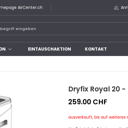
mepage AirCenter.ch
An
ON
EINTAUSCHAKTION
KONTAKT
Dryfix Royal 20 -
259.00 CHF
ausverkauft, bis auf weiteres n