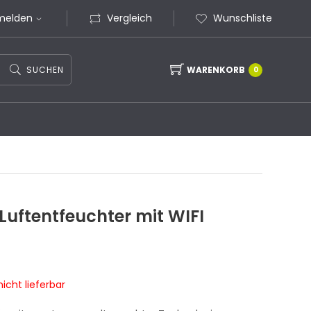
melden
Vergleich
Wunschliste
SUCHEN
WARENKORB
0
 Luftentfeuchter mit WIFI
icht lieferbar