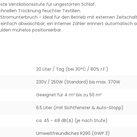
te Ventilationsstufe für ungestörten Schlaf.
schnellen Trocknung feuchter Textilien.
 Stromunterbruch – ideal für den Betrieb mit externen Zeitschal
st einfach abwaschbar; ein interner Zähler erinnert automatisch a
ulden mühelos positionierbar.
20 Liter / Tag (bei 30°C / 80% r.F.)
230V / 250W (Standard) bis max. 370W
Geeignet für 4 m² bis zu 50 m²
6.5 Liter (mit Sichtfenster & Auto-Stopp)
ca. 45 - 48 dB(A) (je nach Stufe)
Umweltfreundliches R290 (GWP 3)