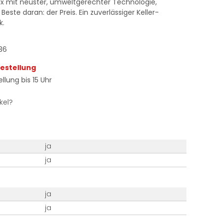
yfix mit neuster, umweltgerechter Technologie,
Beste daran: der Preis. Ein zuverlässiger Keller-
k.
36
Bestellung
llung bis 15 Uhr
kel?
ja
ja
ja
ja