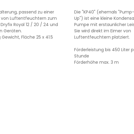
terung, passend zu einer
Die "KP40" (ehemals "Pump-
l von Luftentfeuchtern zum
Up") ist eine kleine Kondens
 Dryfix Royal 12 / 20 / 24 und
Pumpe mit erstaunlicher Lei
n Geräten.
Sie wird direkt im Eimer von
g Gewicht, Fläche 25 x 41.5
Luftentfeuchtern platziert.
Förderleistung bis 450 Liter p
Stunde
Förderhöhe max. 3 m