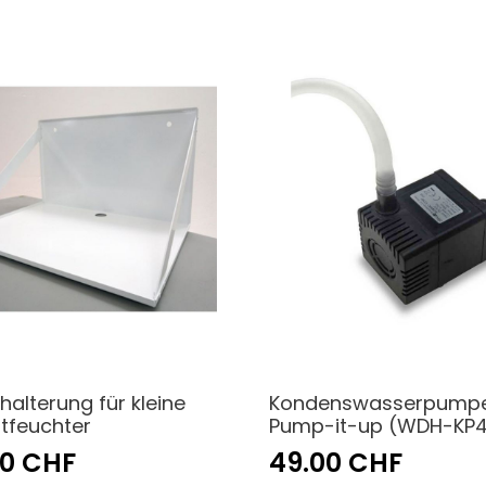
alterung für kleine
Kondenswasserpump
ntfeuchter
Pump-it-up (WDH-KP
00 CHF
49.00 CHF