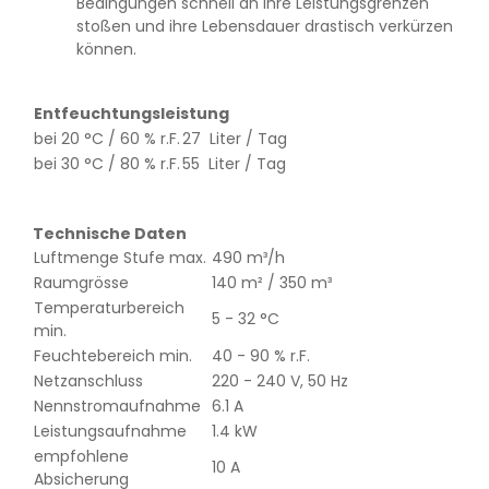
Bedingungen schnell an ihre Leistungsgrenzen
stoßen und ihre Lebensdauer drastisch verkürzen
können.
Entfeuchtungsleistung
bei 20 °C / 60 % r.F.
27 Liter / Tag
bei 30 °C / 80 % r.F.
55 Liter / Tag
Technische Daten
Luftmenge Stufe max.
490 m³/h
Raumgrösse
140 m² / 350 m³
Temperaturbereich
5 - 32 °C
min.
Feuchtebereich min.
40 - 90 % r.F.
Netzanschluss
220 - 240 V, 50 Hz
Nennstromaufnahme
6.1 A
Leistungsaufnahme
1.4 kW
empfohlene
10 A
Absicherung