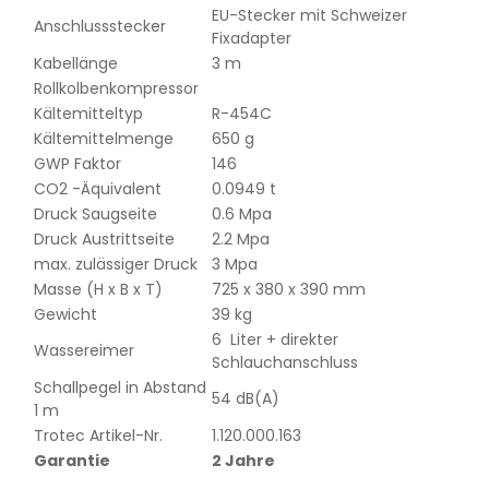
EU-Stecker mit Schweizer
Anschlussstecker
Fixadapter
Kabellänge
3 m
Rollkolbenkompressor
Kältemitteltyp
R-454C
Kältemittelmenge
650 g
GWP Faktor
146
CO2 -Äquivalent
0.0949 t
Druck Saugseite
0.6 Mpa
Druck Austrittseite
2.2 Mpa
max. zulässiger Druck
3 Mpa
Masse (H x B x T)
725 x 380 x 390 mm
Gewicht
39 kg
6 Liter + direkter
Wassereimer
Schlauchanschluss
Schallpegel in Abstand
54 dB(A)
1 m
Trotec Artikel-Nr.
1.120.000.163
Garantie
2 Jahre