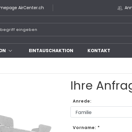
mepage AirCenter.ch
An
ON
EINTAUSCHAKTION
KONTAKT
Ihre Anfra
Anrede:
Vorname: *