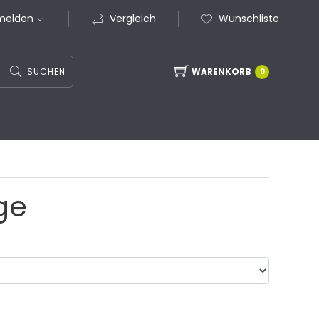
melden
Vergleich
Wunschliste
SUCHEN
WARENKORB
0
ge